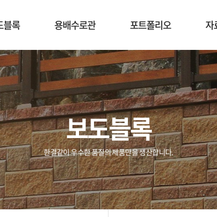
도블록
용배수로관
포트폴리오
자
보도블록
한결같이 우수한 품질의 제품만을 생산합니다.