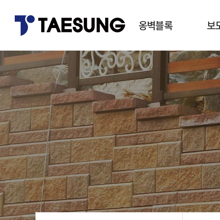
옹벽블록
보