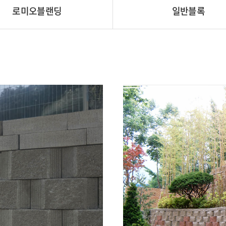
로미오블랜딩
일반블록