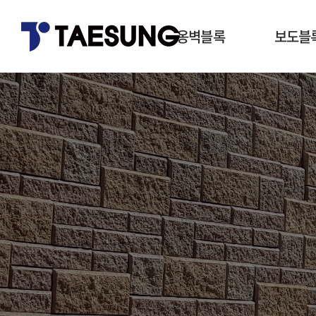
옹벽블록
보도블