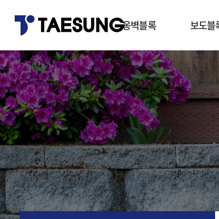
옹벽블록
보도블