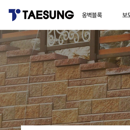
옹벽블록
보