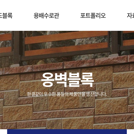
도블록
용배수로관
포트폴리오
자
옹벽블록
한결같이 우수한 품질의 제품만을 생산합니다.